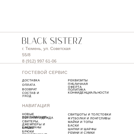
г. Тюмень, ул. Советская
55/8
8 (912) 997 61-06
ГОСТЕВОЙ СЕРВИС
ДОСТАВКА
РЕКВИЗИТЫ
ПУБЛИЧНАЯ
ОПЛАТА
ОФЕРТА
ВОЗВРАТ
ПОЛИТИКА
КОНФИДЕНЦИАЛЬНОСТИ
СОСТАВ И
УХОД
НАВИГАЦИЯ
НОВЫЕ
СВИТШОТЫ И ТОЛСТОВКИ
ПОСТУПЛЕНИЯ
ВЕРХНЯЯ ОДЕЖДА
ФУТБОЛКИ И ЛОНГСЛИВЫ
СВИТЕРЫ,
МАЙКИ И ТОПЫ
ДЖЕМПЕРЫ И
БАСКИ
КАРДИГАНЫ
БРЮКИ
ШАПКИ И ШАРФЫ
БРЮКИ
РЕМНИ И СУМКИ