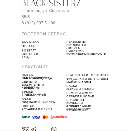
г. Тюмень, ул. Советская
55/8
8 (912) 997 61-06
ГОСТЕВОЙ СЕРВИС
ДОСТАВКА
РЕКВИЗИТЫ
ПУБЛИЧНАЯ
ОПЛАТА
ОФЕРТА
ВОЗВРАТ
ПОЛИТИКА
КОНФИДЕНЦИАЛЬНОСТИ
СОСТАВ И
УХОД
НАВИГАЦИЯ
НОВЫЕ
СВИТШОТЫ И ТОЛСТОВКИ
ПОСТУПЛЕНИЯ
ВЕРХНЯЯ ОДЕЖДА
ФУТБОЛКИ И ЛОНГСЛИВЫ
СВИТЕРЫ,
МАЙКИ И ТОПЫ
ДЖЕМПЕРЫ И
БАСКИ
КАРДИГАНЫ
БРЮКИ
ШАПКИ И ШАРФЫ
БРЮКИ
РЕМНИ И СУМКИ
ТРИКОТАЖНЫЕ
ШОРТЫ
СЕРЬГИ И КОЛЬЕ
ЮБКИ
БРАСЛЕТЫ,
ПИДЖАКИ И ЖИЛЕТЫ
КОЛЬЦА И
ПЛАТЬЯ
БРОШИ
СПЕЦИАЛЬНЫЕ
РУБАШКИ И БЛУЗЫ
ПРЕДЛОЖЕНИЯ
КОЛЛЕКЦИИ