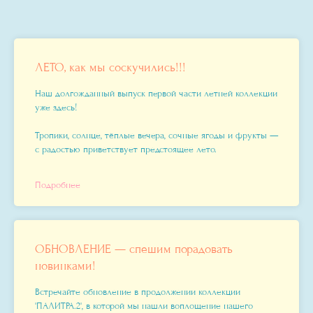
ЛЕТО, как мы соскучились!!!
Наш долгожданный выпуск первой части летней коллекции
уже здесь!
Тропики, солнце, тёплые вечера, сочные ягоды и фрукты —
с радостью приветствует предстоящее лето.
Подробнее
ОБНОВЛЕНИЕ
—
спешим порадовать
новинками!
Встречайте обновление в продолжении коллекции
'ПАЛИТРА.2', в которой мы нашли воплощение нашего