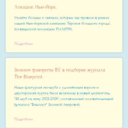
Локация: Нью-Йорк.
Узнайте больше о съёмках, которые мы провели в рамках
нашей Нью-йоркской кампании: 'Героиня большого города',
посвященной коллекции
'ПАЛИТРА'.
Подробнее
Зимние фавориты BS' в подборке журнала
The Blueprint
Наши фактурная эко-шуба с удлинённым ворсом и
двусторонняя куртка были включены в новый шопинг-гид
"38 шуб на зиму 2025-2026", составленный основательницей
tg-канала "Вишлист" Залимой Амировой.
Подробнее