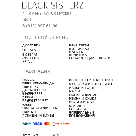
г. Тюмень, ул. Советская
55/8
8 (912) 997 61-06
ГОСТЕВОЙ СЕРВИС
ДОСТАВКА
РЕКВИЗИТЫ
ПУБЛИЧНАЯ
ОПЛАТА
ОФЕРТА
ВОЗВРАТ
ПОЛИТИКА
КОНФИДЕНЦИАЛЬНОСТИ
СОСТАВ И
УХОД
НАВИГАЦИЯ
НОВЫЕ
СВИТШОТЫ И ТОЛСТОВКИ
ПОСТУПЛЕНИЯ
ВЕРХНЯЯ ОДЕЖДА
ФУТБОЛКИ И ЛОНГСЛИВЫ
СВИТЕРЫ,
МАЙКИ И ТОПЫ
ДЖЕМПЕРЫ И
БАСКИ
КАРДИГАНЫ
БРЮКИ
ШАПКИ И ШАРФЫ
БРЮКИ
РЕМНИ И СУМКИ
ТРИКОТАЖНЫЕ
ШОРТЫ
СЕРЬГИ И КОЛЬЕ
ЮБКИ
БРАСЛЕТЫ,
ПИДЖАКИ И ЖИЛЕТЫ
КОЛЬЦА И
ПЛАТЬЯ
БРОШИ
СПЕЦИАЛЬНЫЕ
РУБАШКИ И БЛУЗЫ
ПРЕДЛОЖЕНИЯ
КОЛЛЕКЦИИ