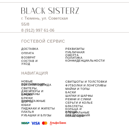
г. Тюмень, ул. Советская
55/8
8 (912) 997 61-06
ГОСТЕВОЙ СЕРВИС
ДОСТАВКА
РЕКВИЗИТЫ
ПУБЛИЧНАЯ
ОПЛАТА
ОФЕРТА
ВОЗВРАТ
ПОЛИТИКА
КОНФИДЕНЦИАЛЬНОСТИ
СОСТАВ И
УХОД
НАВИГАЦИЯ
НОВЫЕ
СВИТШОТЫ И ТОЛСТОВКИ
ПОСТУПЛЕНИЯ
ВЕРХНЯЯ ОДЕЖДА
ФУТБОЛКИ И ЛОНГСЛИВЫ
СВИТЕРЫ,
МАЙКИ И ТОПЫ
ДЖЕМПЕРЫ И
БАСКИ
КАРДИГАНЫ
БРЮКИ
ШАПКИ И ШАРФЫ
БРЮКИ
РЕМНИ И СУМКИ
ТРИКОТАЖНЫЕ
ШОРТЫ
СЕРЬГИ И КОЛЬЕ
ЮБКИ
БРАСЛЕТЫ,
ПИДЖАКИ И ЖИЛЕТЫ
КОЛЬЦА И
ПЛАТЬЯ
БРОШИ
СПЕЦИАЛЬНЫЕ
РУБАШКИ И БЛУЗЫ
ПРЕДЛОЖЕНИЯ
КОЛЛЕКЦИИ