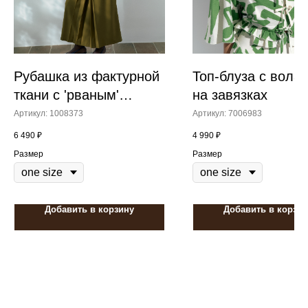
Рубашка из фактурной
Топ-блуза с вола
ткани с 'рваным'
на завязках
эффектом
Артикул:
1008373
Артикул:
7006983
6 490
₽
4 990
₽
Размер
Размер
Добавить в корзину
Добавить в корзин