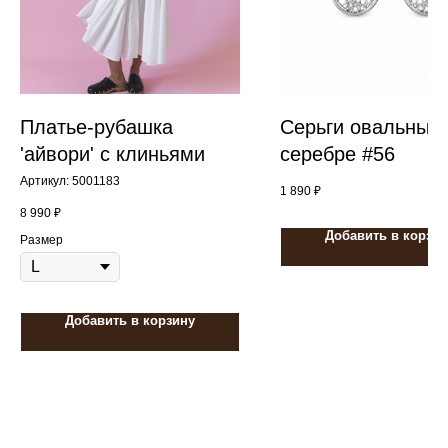
Платье-рубашка
Серьги овальные 
'айвори' с клиньями
серебре #56
Артикул:
5001183
1 890
₽
8 990
₽
Добавить в корзин
Размер
Добавить в корзину