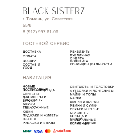
г. Тюмень, ул. Советская
55/8
8 (912) 997 61-06
ГОСТЕВОЙ СЕРВИС
ДОСТАВКА
РЕКВИЗИТЫ
ПУБЛИЧНАЯ
ОПЛАТА
ОФЕРТА
ВОЗВРАТ
ПОЛИТИКА
КОНФИДЕНЦИАЛЬНОСТИ
СОСТАВ И
УХОД
НАВИГАЦИЯ
НОВЫЕ
СВИТШОТЫ И ТОЛСТОВКИ
ПОСТУПЛЕНИЯ
ВЕРХНЯЯ ОДЕЖДА
ФУТБОЛКИ И ЛОНГСЛИВЫ
СВИТЕРЫ,
МАЙКИ И ТОПЫ
ДЖЕМПЕРЫ И
БАСКИ
КАРДИГАНЫ
БРЮКИ
ШАПКИ И ШАРФЫ
БРЮКИ
РЕМНИ И СУМКИ
ТРИКОТАЖНЫЕ
ШОРТЫ
СЕРЬГИ И КОЛЬЕ
ЮБКИ
БРАСЛЕТЫ,
ПИДЖАКИ И ЖИЛЕТЫ
КОЛЬЦА И
ПЛАТЬЯ
БРОШИ
СПЕЦИАЛЬНЫЕ
РУБАШКИ И БЛУЗЫ
ПРЕДЛОЖЕНИЯ
КОЛЛЕКЦИИ