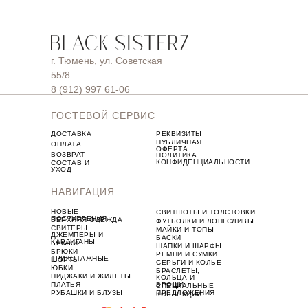
г. Тюмень, ул. Советская
55/8
8 (912) 997 61-06
ГОСТЕВОЙ СЕРВИС
ДОСТАВКА
РЕКВИЗИТЫ
ПУБЛИЧНАЯ
ОПЛАТА
ОФЕРТА
ВОЗВРАТ
ПОЛИТИКА
КОНФИДЕНЦИАЛЬНОСТИ
СОСТАВ И
УХОД
НАВИГАЦИЯ
НОВЫЕ
СВИТШОТЫ И ТОЛСТОВКИ
ПОСТУПЛЕНИЯ
ВЕРХНЯЯ ОДЕЖДА
ФУТБОЛКИ И ЛОНГСЛИВЫ
СВИТЕРЫ,
МАЙКИ И ТОПЫ
ДЖЕМПЕРЫ И
БАСКИ
КАРДИГАНЫ
БРЮКИ
ШАПКИ И ШАРФЫ
БРЮКИ
РЕМНИ И СУМКИ
ТРИКОТАЖНЫЕ
ШОРТЫ
СЕРЬГИ И КОЛЬЕ
ЮБКИ
БРАСЛЕТЫ,
ПИДЖАКИ И ЖИЛЕТЫ
КОЛЬЦА И
ПЛАТЬЯ
БРОШИ
СПЕЦИАЛЬНЫЕ
РУБАШКИ И БЛУЗЫ
ПРЕДЛОЖЕНИЯ
КОЛЛЕКЦИИ