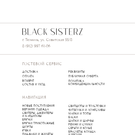
г. Тюмень, ул. Советская 55/8
8 (912) 997 61-06
ГОСТЕВОЙ СЕРВИС
ДОСТАВКА
РЕКВИЗИТЫ
ОПЛАТА
ПУБЛИЧНАЯ ОФЕРТА
ВОЗВРАТ
ПОЛИТИКА
КОНФИДЕНЦИАЛЬНОСТИ
СОСТАВ И УХОД
НАВИГАЦИЯ
НОВЫЕ ПОСТУПЛЕНИЯ
СВИТШОТЫ И ТОЛСТОВКИ
ВЕРХНЯЯ ОДЕЖДА
ФУТБОЛКИ И ЛОНГСЛИВЫ
СВИТЕРЫ, ДЖЕМПЕРЫ
МАЙКИ И ТОПЫ
И КАРДИГАНЫ
БАСКИ
БРЮКИ
ШАПКИ И ШАРФЫ
БРЮКИ ТРИКОТАЖНЫЕ
РЕМНИ И СУМКИ
ШОРТЫ
СЕРЬГИ И КОЛЬЕ
ЮБКИ
БРАСЛЕТЫ, КОЛЬЦА
ПИДЖАКИ И ЖИЛЕТЫ
И БРОШИ