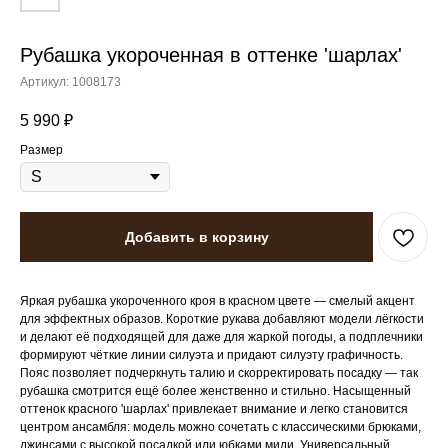
Рубашка укороченная в оттенке 'шарлах'
Артикул:
1008173
5 990
₽
Размер
Добавить в корзину
Яркая рубашка укороченного кроя в красном цвете — смелый акцент
для эффектных образов. Короткие рукава добавляют модели лёгкости
и делают её подходящей для даже для жаркой погоды, а подплечники
формируют чёткие линии силуэта и придают силуэту графичность.
Пояс позволяет подчеркнуть талию и скорректировать посадку — так
рубашка смотрится ещё более женственно и стильно. Насыщенный
оттенок красного 'шарлах' привлекает внимание и легко становится
центром ансамбля: модель можно сочетать с классическими брюками,
джинсами с высокой посадкой или юбками миди. Универсальный