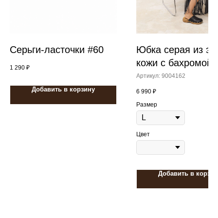
Серьги-ласточки #60
Юбка серая из эк
кожи с бахромой
1 290
₽
Артикул:
9004162
Добавить в корзину
6 990
₽
Размер
Цвет
Добавить в корзин