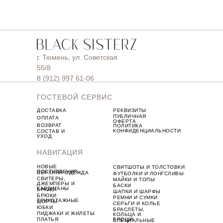
г. Тюмень, ул. Советская
55/8
8 (912) 997 61-06
ГОСТЕВОЙ СЕРВИС
ДОСТАВКА
РЕКВИЗИТЫ
ПУБЛИЧНАЯ
ОПЛАТА
ОФЕРТА
ВОЗВРАТ
ПОЛИТИКА
КОНФИДЕНЦИАЛЬНОСТИ
СОСТАВ И
УХОД
НАВИГАЦИЯ
НОВЫЕ
СВИТШОТЫ И ТОЛСТОВКИ
ПОСТУПЛЕНИЯ
ВЕРХНЯЯ ОДЕЖДА
ФУТБОЛКИ И ЛОНГСЛИВЫ
СВИТЕРЫ,
МАЙКИ И ТОПЫ
ДЖЕМПЕРЫ И
БАСКИ
КАРДИГАНЫ
БРЮКИ
ШАПКИ И ШАРФЫ
БРЮКИ
РЕМНИ И СУМКИ
ТРИКОТАЖНЫЕ
ШОРТЫ
СЕРЬГИ И КОЛЬЕ
ЮБКИ
БРАСЛЕТЫ,
ПИДЖАКИ И ЖИЛЕТЫ
КОЛЬЦА И
ПЛАТЬЯ
БРОШИ
СПЕЦИАЛЬНЫЕ