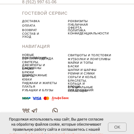
8 (912) 997 61-06
ГОСТЕВОЙ СЕРВИС
ДОСТАВКА
РЕКВИЗИТЫ
ПУБЛИЧНАЯ
ОПЛАТА
ОФЕРТА
ВОЗВРАТ
ПОЛИТИКА
КОНФИДЕНЦИАЛЬНОСТИ
СОСТАВ И
УХОД
НАВИГАЦИЯ
НОВЫЕ
СВИТШОТЫ И ТОЛСТОВКИ
ПОСТУПЛЕНИЯ
ВЕРХНЯЯ ОДЕЖДА
ФУТБОЛКИ И ЛОНГСЛИВЫ
СВИТЕРЫ,
МАЙКИ И ТОПЫ
ДЖЕМПЕРЫ И
БАСКИ
КАРДИГАНЫ
БРЮКИ
ШАПКИ И ШАРФЫ
БРЮКИ
РЕМНИ И СУМКИ
ТРИКОТАЖНЫЕ
ШОРТЫ
СЕРЬГИ И КОЛЬЕ
ЮБКИ
БРАСЛЕТЫ,
ПИДЖАКИ И ЖИЛЕТЫ
КОЛЬЦА И
ПЛАТЬЯ
БРОШИ
СПЕЦИАЛЬНЫЕ
РУБАШКИ И БЛУЗЫ
ПРЕДЛОЖЕНИЯ
КОЛЛЕКЦИИ
Продолжая использовать наш сайт, Вы даете согласие
© 2025 BLACK SISTERZ
на обработку файлов cookie, которые обеспечивают
OK
правильную работу сайта и соглашаетесь с нашей