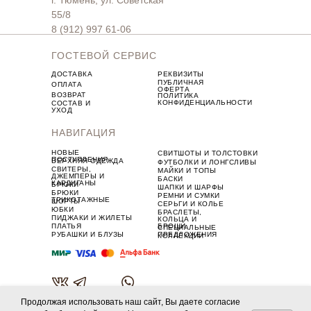
г. Тюмень, ул. Советская
55/8
8 (912) 997 61-06
ГОСТЕВОЙ СЕРВИС
ДОСТАВКА
РЕКВИЗИТЫ
ПУБЛИЧНАЯ
ОПЛАТА
ОФЕРТА
ВОЗВРАТ
ПОЛИТИКА
КОНФИДЕНЦИАЛЬНОСТИ
СОСТАВ И
УХОД
НАВИГАЦИЯ
НОВЫЕ
СВИТШОТЫ И ТОЛСТОВКИ
ПОСТУПЛЕНИЯ
ВЕРХНЯЯ ОДЕЖДА
ФУТБОЛКИ И ЛОНГСЛИВЫ
СВИТЕРЫ,
МАЙКИ И ТОПЫ
ДЖЕМПЕРЫ И
БАСКИ
КАРДИГАНЫ
БРЮКИ
ШАПКИ И ШАРФЫ
БРЮКИ
РЕМНИ И СУМКИ
ТРИКОТАЖНЫЕ
ШОРТЫ
СЕРЬГИ И КОЛЬЕ
ЮБКИ
БРАСЛЕТЫ,
ПИДЖАКИ И ЖИЛЕТЫ
КОЛЬЦА И
ПЛАТЬЯ
БРОШИ
СПЕЦИАЛЬНЫЕ
РУБАШКИ И БЛУЗЫ
ПРЕДЛОЖЕНИЯ
КОЛЛЕКЦИИ
Продолжая использовать наш сайт, Вы даете согласие