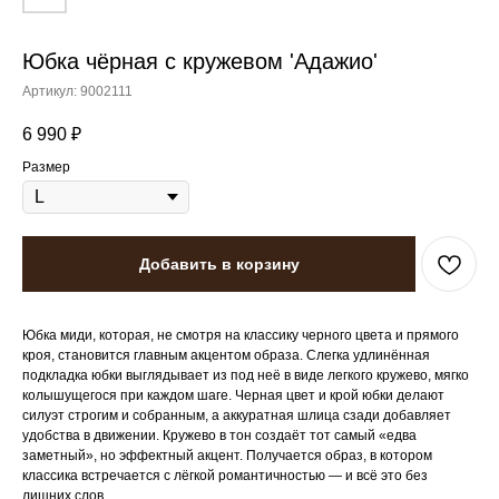
Юбка чёрная с кружевом 'Адажио'
Артикул:
9002111
6 990
₽
Размер
Добавить в корзину
Юбка миди, которая, не смотря на классику черного цвета и прямого
кроя, становится главным акцентом образа. Слегка удлинённая
подкладка юбки выглядывает из под неё в виде легкого кружево, мягко
колышущегося при каждом шаге. Черная цвет и крой юбки делают
силуэт строгим и собранным, а аккуратная шлица сзади добавляет
удобства в движении. Кружево в тон создаёт тот самый «едва
заметный», но эффектный акцент. Получается образ, в котором
классика встречается с лёгкой романтичностью — и всё это без
лишних слов.