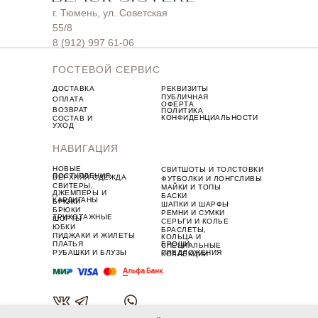
г. Тюмень, ул. Советская
55/8
8 (912) 997 61-06
ГОСТЕВОЙ СЕРВИС
ДОСТАВКА
РЕКВИЗИТЫ
ПУБЛИЧНАЯ
ОПЛАТА
ОФЕРТА
ВОЗВРАТ
ПОЛИТИКА
КОНФИДЕНЦИАЛЬНОСТИ
СОСТАВ И
УХОД
НАВИГАЦИЯ
НОВЫЕ
СВИТШОТЫ И ТОЛСТОВКИ
ПОСТУПЛЕНИЯ
ВЕРХНЯЯ ОДЕЖДА
ФУТБОЛКИ И ЛОНГСЛИВЫ
СВИТЕРЫ,
МАЙКИ И ТОПЫ
ДЖЕМПЕРЫ И
БАСКИ
КАРДИГАНЫ
БРЮКИ
ШАПКИ И ШАРФЫ
БРЮКИ
РЕМНИ И СУМКИ
ТРИКОТАЖНЫЕ
ШОРТЫ
СЕРЬГИ И КОЛЬЕ
ЮБКИ
БРАСЛЕТЫ,
ПИДЖАКИ И ЖИЛЕТЫ
КОЛЬЦА И
ПЛАТЬЯ
БРОШИ
СПЕЦИАЛЬНЫЕ
РУБАШКИ И БЛУЗЫ
ПРЕДЛОЖЕНИЯ
КОЛЛЕКЦИИ