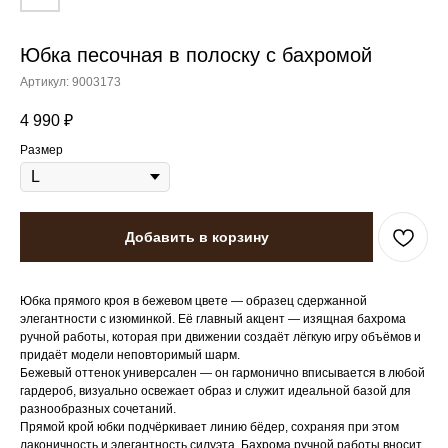
Юбка песочная в полоску с бахромой
Артикул:
9003173
4 990
₽
Размер
Добавить в корзину
Юбка прямого кроя в бежевом цвете — образец сдержанной
элегантности с изюминкой. Её главный акцент — изящная бахрома
ручной работы, которая при движении создаёт лёгкую игру объёмов и
придаёт модели неповторимый шарм.
Бежевый оттенок универсален — он гармонично вписывается в любой
гардероб, визуально освежает образ и служит идеальной базой для
разнообразных сочетаний.
Прямой крой юбки подчёркивает линию бёдер, сохраняя при этом
лаконичность и элегантность силуэта. Бахрома ручной работы вносит