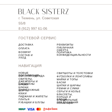
г. Тюмень, ул. Советская
55/8
8 (912) 997 61-06
ГОСТЕВОЙ СЕРВИС
ДОСТАВКА
РЕКВИЗИТЫ
ПУБЛИЧНАЯ
ОПЛАТА
ОФЕРТА
ВОЗВРАТ
ПОЛИТИКА
КОНФИДЕНЦИАЛЬНОСТИ
СОСТАВ И
УХОД
НАВИГАЦИЯ
НОВЫЕ
СВИТШОТЫ И ТОЛСТОВКИ
ПОСТУПЛЕНИЯ
ВЕРХНЯЯ ОДЕЖДА
ФУТБОЛКИ И ЛОНГСЛИВЫ
СВИТЕРЫ,
МАЙКИ И ТОПЫ
ДЖЕМПЕРЫ И
БАСКИ
КАРДИГАНЫ
БРЮКИ
ШАПКИ И ШАРФЫ
БРЮКИ
РЕМНИ И СУМКИ
ТРИКОТАЖНЫЕ
ШОРТЫ
СЕРЬГИ И КОЛЬЕ
ЮБКИ
БРАСЛЕТЫ,
ПИДЖАКИ И ЖИЛЕТЫ
КОЛЬЦА И
ПЛАТЬЯ
БРОШИ
СПЕЦИАЛЬНЫЕ
РУБАШКИ И БЛУЗЫ
ПРЕДЛОЖЕНИЯ
КОЛЛЕКЦИИ