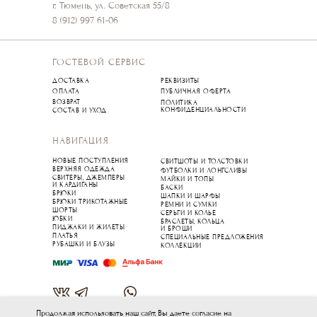
г. Тюмень, ул. Советская 55/8
8 (912) 997 61-06
ГОСТЕВОЙ СЕРВИС
ДОСТАВКА
РЕКВИЗИТЫ
ОПЛАТА
ПУБЛИЧНАЯ ОФЕРТА
ВОЗВРАТ
ПОЛИТИКА
КОНФИДЕНЦИАЛЬНОСТИ
СОСТАВ И УХОД
НАВИГАЦИЯ
НОВЫЕ ПОСТУПЛЕНИЯ
СВИТШОТЫ И ТОЛСТОВКИ
ВЕРХНЯЯ ОДЕЖДА
ФУТБОЛКИ И ЛОНГСЛИВЫ
СВИТЕРЫ, ДЖЕМПЕРЫ
МАЙКИ И ТОПЫ
И КАРДИГАНЫ
БАСКИ
БРЮКИ
ШАПКИ И ШАРФЫ
БРЮКИ ТРИКОТАЖНЫЕ
РЕМНИ И СУМКИ
ШОРТЫ
СЕРЬГИ И КОЛЬЕ
ЮБКИ
БРАСЛЕТЫ, КОЛЬЦА
ПИДЖАКИ И ЖИЛЕТЫ
И БРОШИ
ПЛАТЬЯ
СПЕЦИАЛЬНЫЕ ПРЕДЛОЖЕНИЯ
РУБАШКИ И БЛУЗЫ
КОЛЛЕКЦИИ
Продолжая использовать наш сайт, Вы даете согласие на