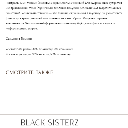
нейтральными тонами (бежевый, серый, белый, черный) для сдержанных аутфитов
и с яркими акцентами (горчичный, зелёный, голубой, розовый) для выразительных
сочетаний. Сливовый оттенок — это тишина, окрашенная в глубину: он умеет быть
фоном для ярких деталей или главным героем образа. Модель сохраняет
элегантность без излишней формальности — подойдёт для офиса, прогулок и
неформальных встреч.
Сделано в Тюмени.
Состав: 64% район, 34% полиэстер, 2% спандекса
Состав подкладки: 50% вискоза, 50% полиэстер
СМОТРИТЕ ТАКЖЕ