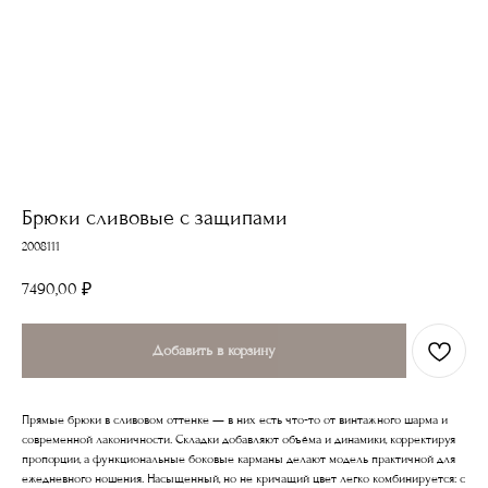
Брюки сливовые с защипами
2008111
7490,00
₽
Добавить в корзину
Прямые брюки в сливовом оттенке — в них есть что‑то от винтажного шарма и
современной лаконичности. Складки добавляют объёма и динамики, корректируя
пропорции, а функциональные боковые карманы делают модель практичной для
ежедневного ношения. Насыщенный, но не кричащий цвет легко комбинируется: с