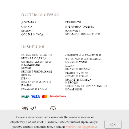
ГОСТЕВОЙ СЕРВИС
ДОСТАВКА
РЕКВИЗИТЫ
ОПЛАТА
ПУБЛИЧНАЯ ОФЕРТА
ВОЗВРАТ
ПОЛИТИКА
КОНФИДЕНЦИАЛЬНОСТИ
СОСТАВ И УХОД
НАВИГАЦИЯ
НОВЫЕ ПОСТУПЛЕНИЯ
СВИТШОТЫ И ТОЛСТОВКИ
ВЕРХНЯЯ ОДЕЖДА
ФУТБОЛКИ И ЛОНГСЛИВЫ
СВИТЕРЫ, ДЖЕМПЕРЫ
МАЙКИ И ТОПЫ
И КАРДИГАНЫ
БАСКИ
БРЮКИ
ШАПКИ И ШАРФЫ
БРЮКИ ТРИКОТАЖНЫЕ
РЕМНИ И СУМКИ
ШОРТЫ
СЕРЬГИ И КОЛЬЕ
ЮБКИ
БРАСЛЕТЫ, КОЛЬЦА
ПИДЖАКИ И ЖИЛЕТЫ
И БРОШИ
ПЛАТЬЯ
СПЕЦИАЛЬНЫЕ ПРЕДЛОЖЕНИЯ
РУБАШКИ И БЛУЗЫ
КОЛЛЕКЦИИ
Продолжая использовать наш сайт, Вы даете согласие на
© 2025 BLACK SISTERZ
обработку файлов cookie, которые обеспечивают правильную
OK
работу сайта и соглашаетесь с нашей
публичной офертой
и